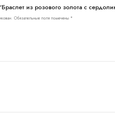
ew “Браслет из розового золота с сердол
икован.
Обязательные поля помечены
*