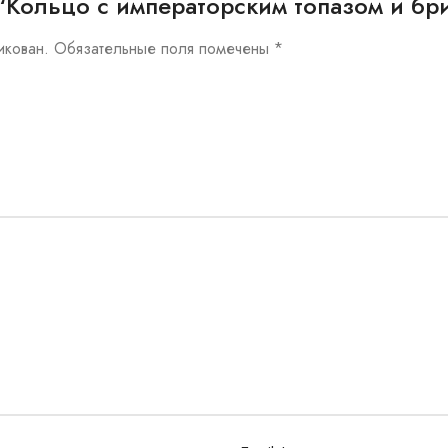
ew “Кольцо с императорским топазом и б
икован.
Обязательные поля помечены
*