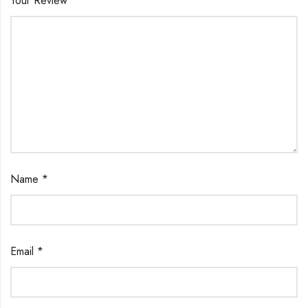
Your Review
*
Name
*
Email
*